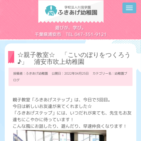
Toggl
navig
学校法人川見学園
遊びが、学び。
千葉県浦安市 TEL 047-351-9121
☆親子教室☆ 「こいのぼりをつくろう
♪」 浦安市吹上幼稚園
投稿者：ふきあげ幼稚園 公開日：2022年04月25日 カテゴリー名：
幼稚園ブ
ログ
親子教室「ふきあげステップ」は、今日で3回目。
今日は新しいお友達が来てくれました☆
「ふきあげステップ」には、いつだれが来ても、先生もお友
達もにこやかに待っています！
こんな風にお話したり、遊んだり、早速仲良くなります！