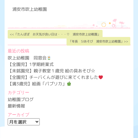
浦安市吹上幼稚園
<<「たんぽぽ お天気が良い日は・・・♡ 浦安市吹上幼稚園」
「年長 SIあそび 浦安市吹上幼稚園」>>
最近の投稿
吹上幼稚園 同窓会
【全園児】1学期終業式
【未就園児】親子教室１歳児 絵の具あそび☆
【全園児】チーバくんが遊びに来てくれました
【満3歳児】絵画「パプリカ」
カテゴリー
幼稚園ブログ
最新情報
アーカイブ
ア
ー
カ