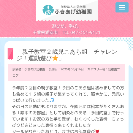
Toggl
navig
学校法人川見学園
遊びが、学び。
千葉県浦安市 TEL 047-351-9121
「親子教室２歳児こあら組 チャレン
ジ！運動遊び
」
投稿者：ふきあげ幼稚園 公開日：2025年05月16日 カテゴリー名：
幼稚園ブ
ログ
今年度２回目の親子教室！今日のこあら組は初めましての方
も含めて１５組の親子が集まってくれて、賑やかに、元気い
っぱいに行いました
その日の活動にもよりますが、在園児には絵本がたくさんあ
る「絵本のお部屋」として馴染みのある「多目的室」で行っ
ています！お家の方と手を繋ぎ、わくわくした表情・ちょっ
ぴりどきどきした表情で来てくれました☆
シール貼りをしたあとは、まずはお部屋遊び