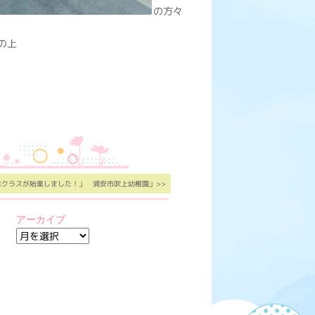
の方々
の上
水クラスが始業しました！」 浦安市吹上幼稚園」>>
アーカイブ
ア
ー
カ
イ
ブ