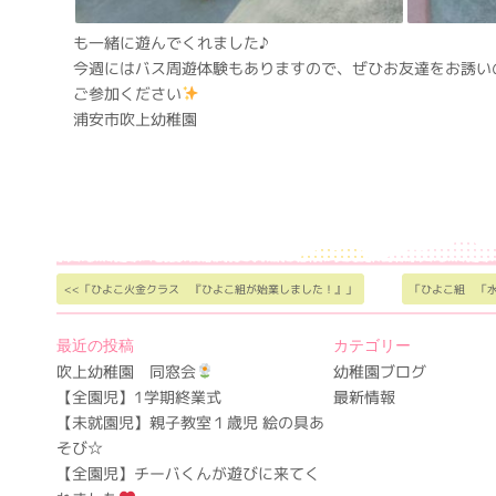
も一緒に遊んでくれました♪
今週にはバス周遊体験もありますので、ぜひお友達をお誘い
ご参加ください
浦安市吹上幼稚園
<<「ひよこ火金クラス 『ひよこ組が始業しました！』」
「ひよこ組 「
最近の投稿
カテゴリー
吹上幼稚園 同窓会
幼稚園ブログ
【全園児】1学期終業式
最新情報
【未就園児】親子教室１歳児 絵の具あ
そび☆
【全園児】チーバくんが遊びに来てく