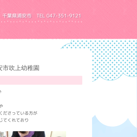
千葉県浦安市 TEL 047-351-9121
園 ふきあげ幼稚園
安市吹上幼稚園
♪
や
くださっている方が
じてくれており