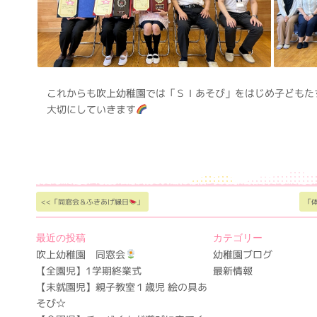
これからも吹上幼稚園では「ＳＩあそび」をはじめ子どもた
大切にしていきます
<<「同窓会＆ふきあげ縁日
」
「
最近の投稿
カテゴリー
吹上幼稚園 同窓会
幼稚園ブログ
【全園児】1学期終業式
最新情報
【未就園児】親子教室１歳児 絵の具あ
そび☆