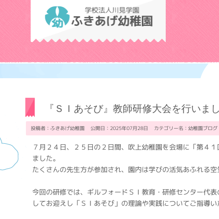
学校法人川見学
『ＳＩあそび』教師研修大会を行いま
投稿者：ふきあげ幼稚園 公開日：2025年07月28日 カテゴリー名：
幼稚園ブログ
７月２４日、２５日の２日間、吹上幼稚園を会場に「第４１
ました。
たくさんの先生方が参加され、園内は学びの活気あふれる空
今回の研修では、ギルフォードＳＩ教育・研修センター代表
してお迎えし「ＳＩあそび」の理論や実践についてご指導い