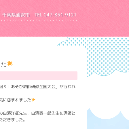
千葉県浦安市 TEL 047-351-9121
園 ふきあげ幼稚園
した
回ＳＩあそび教師研修全国大会」が行われ
気に包まれました
の白濱洋征先生、白濱泰一郎先生を講師と
ただきました。