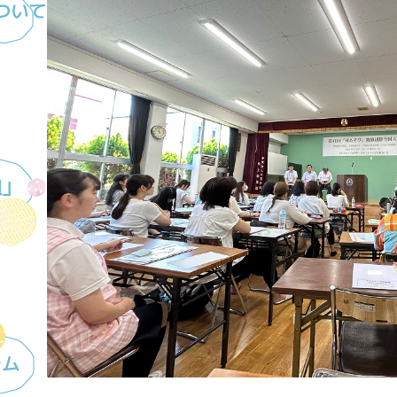
ついて
組」
ラム