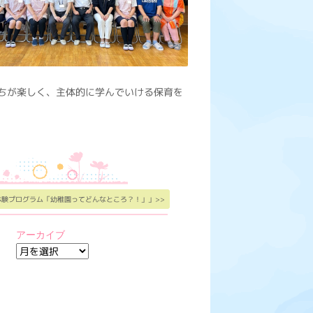
ちが楽しく、主体的に学んでいける保育を
体験プログラム「幼稚園ってどんなところ？！」」>>
アーカイブ
ア
ー
カ
イ