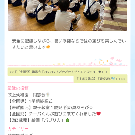
安全に配慮しながら、暑い季節ならではの遊びを楽しんでい
きたいと思います
<<「【全園児】鑑賞会『わくわく！どきどき！サイエンスショー★』 」
「【満３歳児】「音楽遊び
」」>>
最近の投稿
吹上幼稚園 同窓会
【全園児】1学期終業式
【未就園児】親子教室１歳児 絵の具あそび☆
【全園児】チーバくんが遊びに来てくれました
【満3歳児】絵画「パプリカ」
カテゴリー