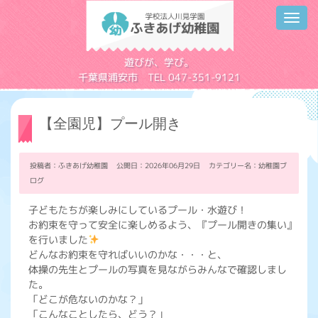
Toggl
navig
学校法人川見学園
遊びが、学び。
千葉県浦安市 TEL 047-351-9121
【全園児】プール開き
投稿者：ふきあげ幼稚園 公開日：2026年06月29日 カテゴリー名：
幼稚園ブ
ログ
子どもたちが楽しみにしているプール・水遊び！
お約束を守って安全に楽しめるよう、『プール開きの集い』
を行いました
どんなお約束を守ればいいのかな・・・と、
体操の先生とプールの写真を見ながらみんなで確認しまし
た。
「どこが危ないのかな？」
「こんなことしたら、どう？」