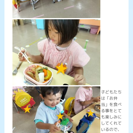
子どもたち
は「お弁
当」を食べ
る事をとて
も楽しみに
してくれて
いるので、