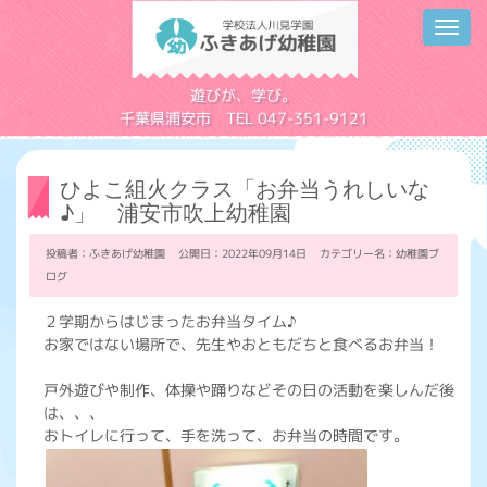
Toggl
navig
学校法人川見学園
遊びが、学び。
千葉県浦安市 TEL 047-351-9121
ひよこ組火クラス「お弁当うれしいな
♪」 浦安市吹上幼稚園
投稿者：ふきあげ幼稚園 公開日：2022年09月14日 カテゴリー名：
幼稚園ブ
ログ
２学期からはじまったお弁当タイム♪
お家ではない場所で、先生やおともだちと食べるお弁当！
戸外遊びや制作、体操や踊りなどその日の活動を楽しんだ後
は、、、
おトイレに行って、手を洗って、お弁当の時間です。