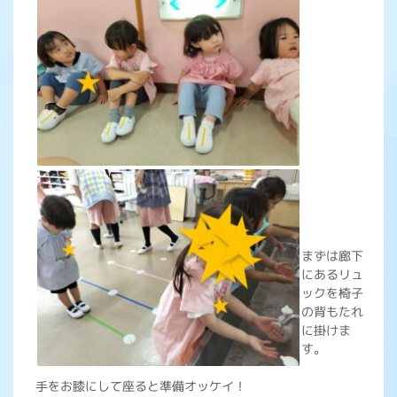
まずは廊下
にあるリュ
ックを椅子
の背もたれ
に掛けま
す。
手をお膝にして座ると準備オッケイ！