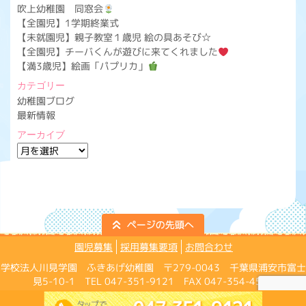
吹上幼稚園 同窓会
【全園児】1学期終業式
【未就園児】親子教室１歳児 絵の具あそび☆
【全園児】チーバくんが遊びに来てくれました
【満3歳児】絵画「パプリカ」
カテゴリー
幼稚園ブログ
最新情報
アーカイブ
ア
ー
カ
イ
ブ
園児募集
採用募集要項
お問合わせ
学校法人川見学園 ふきあげ幼稚園 〒279-0043 千葉県浦安市富士
見5-10-1 TEL 047-351-9121 FAX 047-354-4574
Copyright ©Fukiage Kindergarten