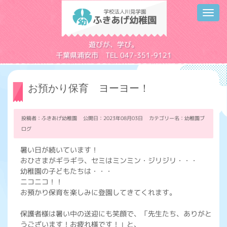
Toggl
navig
学校法人川見学園
遊びが、学び。
千葉県浦安市 TEL 047-351-9121
お預かり保育 ヨーヨー！
投稿者：ふきあげ幼稚園 公開日：2023年08月03日 カテゴリー名：
幼稚園ブ
ログ
暑い日が続いています！
おひさまがギラギラ、セミはミンミン・ジリジリ・・・
幼稚園の子どもたちは・・・
ニコニコ！！
お預かり保育を楽しみに登園してきてくれます。
保護者様は暑い中の送迎にも笑顔で、「先生たち、ありがと
うございます！お疲れ様です！」と、