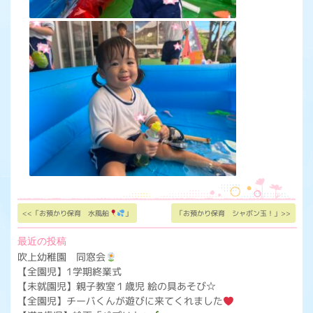
<<「お預かり保育 水風船
」
「お預かり保育 シャボン玉！」>>
最近の投稿
吹上幼稚園 同窓会
【全園児】1学期終業式
【未就園児】親子教室１歳児 絵の具あそび☆
【全園児】チーバくんが遊びに来てくれました