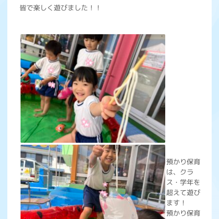
皆で楽しく遊びました！！
預かり保育
は、クラ
ス・学年を
超えて遊び
ます！
預かり保育