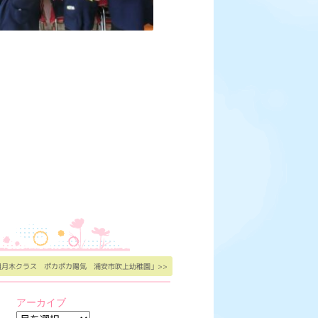
組月木クラス ポカポカ陽気 浦安市吹上幼稚園」>>
アーカイブ