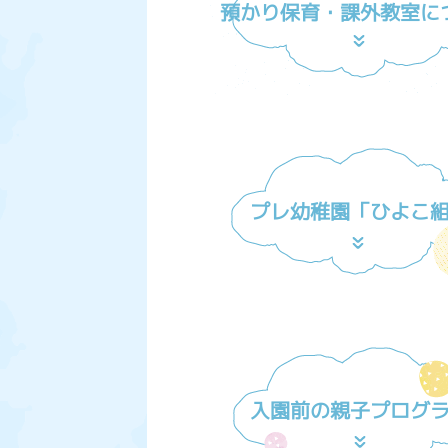
預かり保育・課外教室に
プレ幼稚園「ひよこ
入園前の親子プログ