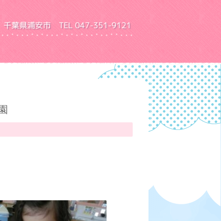
千葉県浦安市 TEL 047-351-9121
園 ふきあげ幼稚園
園