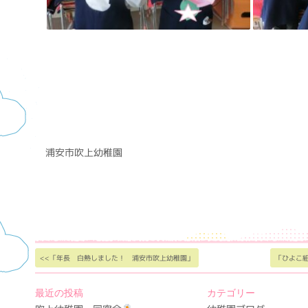
浦安市吹上幼稚園
<<「年長 白熱しました！ 浦安市吹上幼稚園」
「ひよこ
最近の投稿
カテゴリー