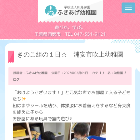
Toggl
navig
学校法人川見学園
遊びが、学び。
千葉県浦安市 TEL 047-351-9121
きのこ組の１日☆ 浦安市吹上幼稚園
投稿者：ふきあげ幼稚園 公開日：2023年02月01日 カテゴリー名：
幼稚園ブ
ログ
「おはようございます！」と元気な声でお部屋に入る子ども
たち
朝はまずシールを貼り、体操服にお着替えをするなど身支度
を終えた子から
お部屋にある玩具で室内遊び♪