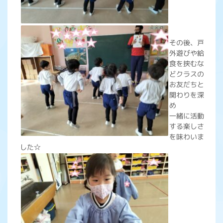
その後、戸
外遊びや給
食を挟むな
どクラスの
お友だちと
関わりを深
め
一緒に活動
する楽しさ
を味わいま
した☆