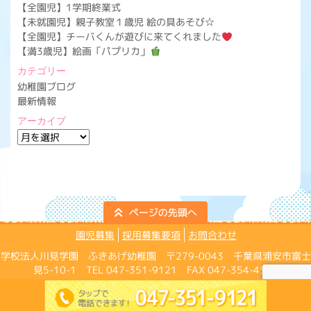
【全園児】1学期終業式
【未就園児】親子教室１歳児 絵の具あそび☆
【全園児】チーバくんが遊びに来てくれました
【満3歳児】絵画「パプリカ」
カテゴリー
幼稚園ブログ
最新情報
アーカイブ
ア
ー
カ
イ
ブ
園児募集
採用募集要項
お問合わせ
学校法人川見学園 ふきあげ幼稚園 〒279-0043 千葉県浦安市富士
見5-10-1 TEL 047-351-9121 FAX 047-354-4574
Copyright ©Fukiage Kindergarten