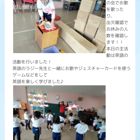
の会でお歌
を歌った
り、
出欠確認で
お休みの人
数を確認し
ます！！
本日の主活
動は英語の
活動を行いました！
英語のラジー先生と一緒にお歌やジェスチャーカードを使う
ゲームなどをして
英語を楽しく学びました♪