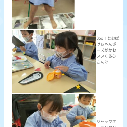
Boo！とおば
けちゃんポ
ーズがかわ
いいくるみ
さん♡
ジャックオ