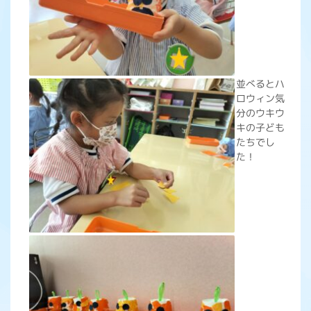
並べるとハ
ロウィン気
分のウキウ
キの子ども
たちでし
た！