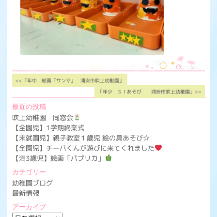
<<「年中 絵画「サンマ」 浦安市吹上幼稚園」
「年少 ＳＩあそび 浦安市吹上幼稚園」>>
最近の投稿
吹上幼稚園 同窓会
【全園児】1学期終業式
【未就園児】親子教室１歳児 絵の具あそび☆
【全園児】チーバくんが遊びに来てくれました
【満3歳児】絵画「パプリカ」
カテゴリー
幼稚園ブログ
最新情報
アーカイブ