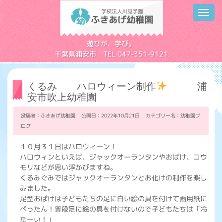
Toggl
navig
学校法人川見学園
遊びが、学び。
千葉県浦安市 TEL 047-351-9121
くるみ ハロウィーン制作
浦
安市吹上幼稚園
投稿者：ふきあげ幼稚園 公開日：2022年10月21日 カテゴリー名：
幼稚園ブ
ログ
１０月３１日はハロウィーン！
ハロウィンといえば、ジャックオーランタンやおばけ、コウ
モリなどが思い浮かびますね。
くるみぐみではジャックオーランタンとお化けの制作を楽し
みました。
足型おばけは子どもたちの足に白い絵の具を付けて画用紙に
ぺったん！普段足に絵の具を付けないので子どもたちは「冷
たーい！」