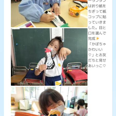
ーランタン
は折り紙を
ちぎって紙
コップに貼
っていきま
した。目と
口を選んで
完成
「かぼちゃ
かわいい
♡」とお友
だちと見せ
あいっこ♡