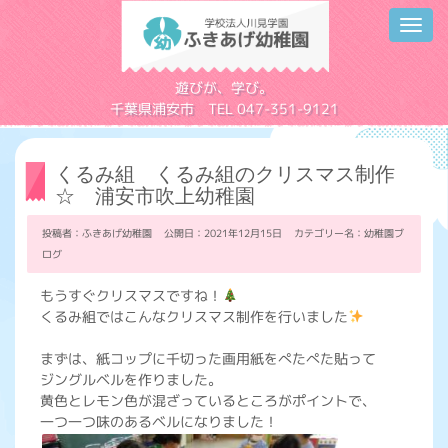
Toggl
navig
学校法人川見学園
遊びが、学び。
千葉県浦安市 TEL 047-351-9121
くるみ組 くるみ組のクリスマス制作
☆ 浦安市吹上幼稚園
投稿者：ふきあげ幼稚園 公開日：2021年12月15日 カテゴリー名：
幼稚園ブ
ログ
もうすぐクリスマスですね！
くるみ組ではこんなクリスマス制作を行いました
まずは、紙コップに千切った画用紙をぺたぺた貼って
ジングルベルを作りました。
黄色とレモン色が混ざっているところがポイントで、
一つ一つ味のあるベルになりました！