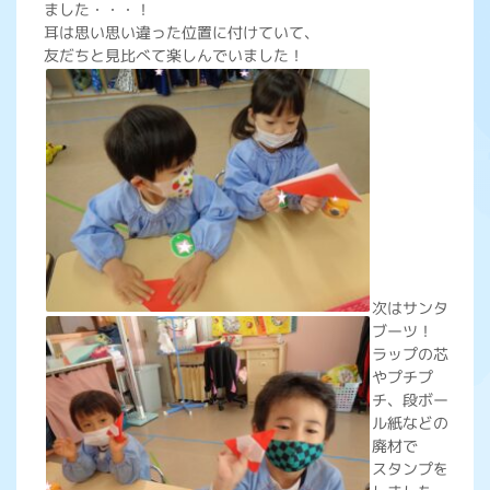
ました・・・！
耳は思い思い違った位置に付けていて、
友だちと見比べて楽しんでいました！
次はサンタ
ブーツ！
ラップの芯
やプチプ
チ、段ボー
ル紙などの
廃材で
スタンプを