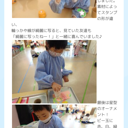
しました。
素材によっ
てスタンプ
の形が違
い、
輪っかや線が綺麗に写ると、見ていた友達も
「綺麗に写ったねー！」と一緒に喜んでいました♪
最後は星型
のオーナメ
ント！
ビー玉に
赤、白、緑