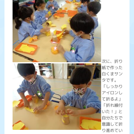
次に、折り
紙で作った
白くまサン
タです。
「しっかり
アイロンし
て折るよ」
「折れ線付
いた！」と
自分たちで
意識して折
り進めてい