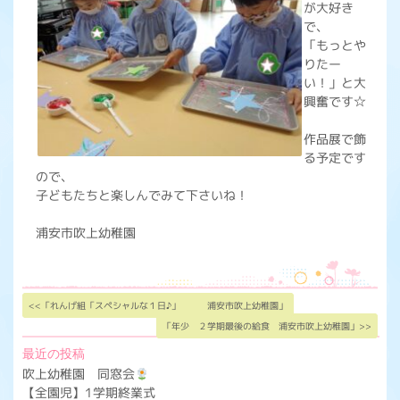
が大好き
で、
「もっとや
りたー
い！」と大
興奮です☆
作品展で飾
る予定です
ので、
子どもたちと楽しんでみて下さいね！
浦安市吹上幼稚園
<<「れんげ組「スペシャルな１日♪」 浦安市吹上幼稚園」
「年少 ２学期最後の給食 浦安市吹上幼稚園」>>
最近の投稿
吹上幼稚園 同窓会
【全園児】1学期終業式