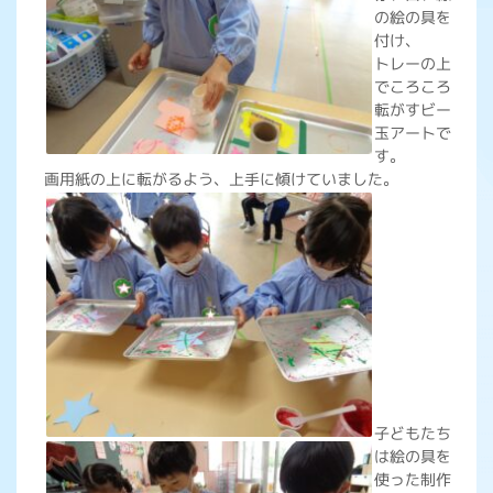
の絵の具を
付け、
トレーの上
でころころ
転がすビー
玉アートで
す。
画用紙の上に転がるよう、上手に傾けていました。
子どもたち
は絵の具を
使った制作