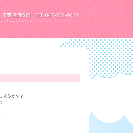
千葉県浦安市 TEL 047-351-9121
園 ふきあげ幼稚園
しまうかな？
♡
！！