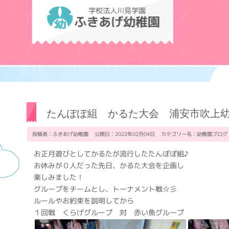
学校法人川見学
たんぽぽ組 かるた大会 浦安市吹上
投稿者：ふきあげ幼稚園 公開日：2022年02月04日 カテゴリー名：
幼稚園ブログ
お正月遊びとしてかるたが流行したたんぽぽ組♪
お休みが０人だった先日、かるた大会を企画し
楽しみました！
グループをチームとし、トーナメント戦☆彡
ルールやお約束を説明してから
１回戦 くらげグループ 対 赤い魚グループ