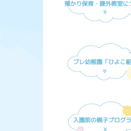
預かり保育・課外教室に
プレ幼稚園「ひよこ
入園前の親子プログ