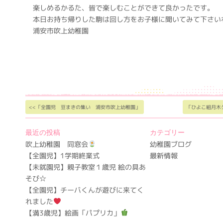
楽しめるかるた、皆で楽しむことができて良かったです。
本日お持ち帰りした駒は回し方をお子様に聞いてみて下さい
浦安市吹上幼稚園
<<「全園児 豆まきの集い 浦安市吹上幼稚園」
「ひよこ組月木
最近の投稿
カテゴリー
吹上幼稚園 同窓会
幼稚園ブログ
【全園児】1学期終業式
最新情報
【未就園児】親子教室１歳児 絵の具あ
そび☆
【全園児】チーバくんが遊びに来てく
れました
【満3歳児】絵画「パプリカ」