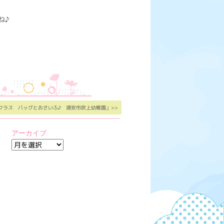
ね♪
クラス バッグとおさいふ♪ 浦安市吹上幼稚園」>>
アーカイブ
ア
ー
カ
イ
ブ