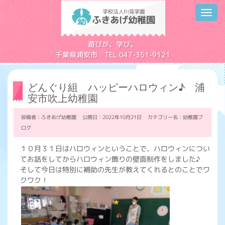
Toggl
navig
学校法人川見学園
遊びが、学び。
千葉県浦安市 TEL 047-351-9121
どんぐり組 ハッピーハロウィン♪ 浦
安市吹上幼稚園
投稿者：ふきあげ幼稚園 公開日：2022年10月21日 カテゴリー名：
幼稚園ブ
ログ
１０月３１日はハロウィンということで、ハロウィンについ
てお話をしてからハロウィン飾りの壁面制作をしました♪
そして今日は特別に補助の先生が教えてくれるとのことでワ
クワク！