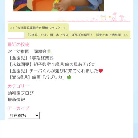
<<「未就園児運動会を開催しました！」
「2歳児・ひよこ組 木クラス ぽかぽか陽気！ 浦安市吹上幼稚園」>>
最近の投稿
吹上幼稚園 同窓会
【全園児】1学期終業式
【未就園児】親子教室１歳児 絵の具あそび☆
【全園児】チーバくんが遊びに来てくれました
【満3歳児】絵画「パプリカ」
カテゴリー
幼稚園ブログ
最新情報
アーカイブ
ア
ー
カ
イ