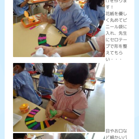
けを作りま
す！
花紙を優し
く丸めてビ
ニール袋に
入れ、先生
にセロテー
プで形を整
えてもら
い・・・
目やお口な
ど細かいパ