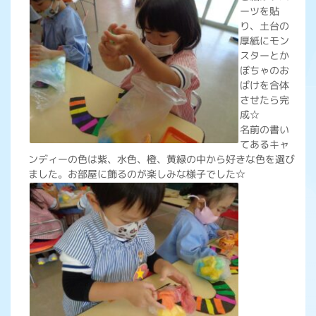
ーツを貼
り、土台の
厚紙にモン
スターとか
ぼちゃのお
ばけを合体
させたら完
成☆
名前の書い
てあるキャ
ンディーの色は紫、水色、橙、黄緑の中から好きな色を選び
ました。お部屋に飾るのが楽しみな様子でした☆