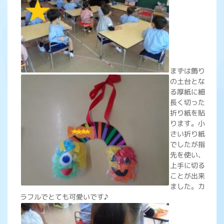
まずは飾り
の土台とな
る厚紙に細
長く切った
折り紙を貼
ります。小
さい折り紙
でしたが指
先を使い、
上手に切る
ことが出来
ました。カ
ラフルでとても可愛いです♪