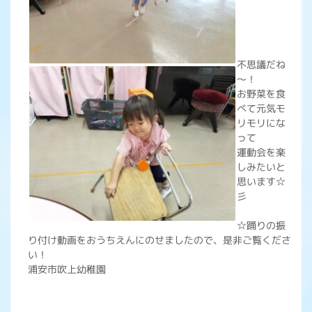
不思議だね
～！
お野菜を食
べて元気モ
リモリにな
って
運動会を楽
しみたいと
思います☆
彡
☆踊りの振
り付け動画をおうちえんにのせましたので、是非ご覧くださ
い！
浦安市吹上幼稚園