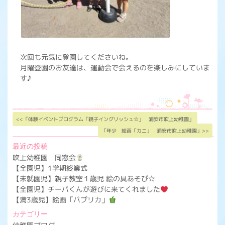
次回も元気に登園してくださいね。
月曜登園のお友達は、運動会で会えるのを楽しみにしていま
す♪
<<「体験イベントプログラム「親子イングリッシュ☆」 浦安市吹上幼稚園」
「年少 絵画「カニ」 浦安市吹上幼稚園」>>
最近の投稿
吹上幼稚園 同窓会
【全園児】1学期終業式
【未就園児】親子教室１歳児 絵の具あそび☆
【全園児】チーバくんが遊びに来てくれました
【満3歳児】絵画「パプリカ」
カテゴリー