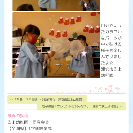
自分で切っ
たカラフル
なパーツが
中で弾ける
様子も楽し
んでいまし
たよ☆
浦安市吹上
幼稚園
<<「年長 学年合唱・代表練習☆ 浦安市吹上幼稚園」
「親子教室「プレゼントは何かな？」 浦安市吹上幼稚園」>>
最近の投稿
吹上幼稚園 同窓会
【全園児】1学期終業式