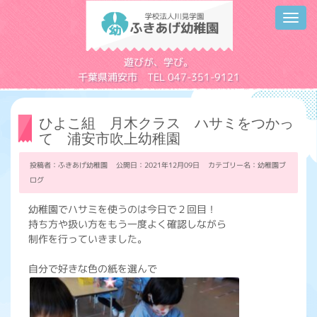
Toggl
navig
学校法人川見学園
遊びが、学び。
千葉県浦安市 TEL 047-351-9121
ひよこ組 月木クラス ハサミをつかっ
て 浦安市吹上幼稚園
投稿者：ふきあげ幼稚園 公開日：2021年12月09日 カテゴリー名：
幼稚園ブ
ログ
幼稚園でハサミを使うのは今日で２回目！
持ち方や扱い方をもう一度よく確認しながら
制作を行っていきました。
自分で好きな色の紙を選んで