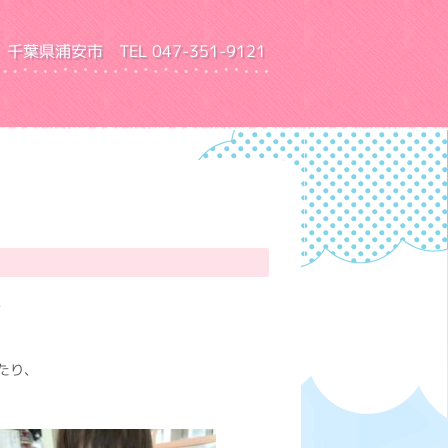
千葉県浦安市 TEL 047-351-9121
園 ふきあげ幼稚園
、
たり、