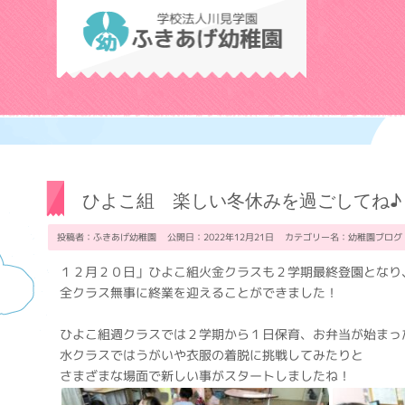
学校法人川見学
ひよこ組 楽しい冬休みを過ごしてね♪
投稿者：ふきあげ幼稚園 公開日：2022年12月21日 カテゴリー名：
幼稚園ブログ
１２月２０日」ひよこ組火金クラスも２学期最終登園となり
全クラス無事に終業を迎えることができました！
ひよこ組週クラスでは２学期から１日保育、お弁当が始まっ
水クラスではうがいや衣服の着脱に挑戦してみたりと
さまざまな場面で新しい事がスタートしましたね！