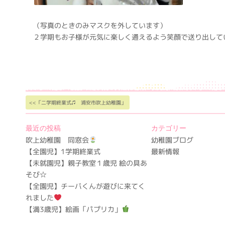
（写真のときのみマスクを外しています）
２学期もお子様が元気に楽しく通えるよう笑顔で送り出して
<<「二学期終業式♫ 浦安市吹上幼稚園」
最近の投稿
カテゴリー
吹上幼稚園 同窓会
幼稚園ブログ
【全園児】1学期終業式
最新情報
【未就園児】親子教室１歳児 絵の具あ
そび☆
【全園児】チーバくんが遊びに来てく
れました
【満3歳児】絵画「パプリカ」