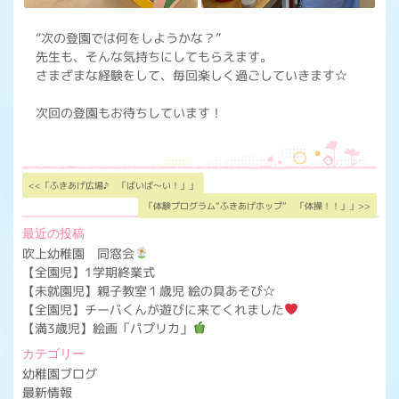
“次の登園では何をしようかな？”
先生も、そんな気持ちにしてもらえます。
さまざまな経験をして、毎回楽しく過ごしていきます☆
次回の登園もお待ちしています！
<<「ふきあげ広場♪ 「ばいば～い！」」
「体験プログラム“ふきあげホップ” 「体操！！」」>>
最近の投稿
吹上幼稚園 同窓会
【全園児】1学期終業式
【未就園児】親子教室１歳児 絵の具あそび☆
【全園児】チーバくんが遊びに来てくれました
【満3歳児】絵画「パプリカ」
カテゴリー
幼稚園ブログ
最新情報