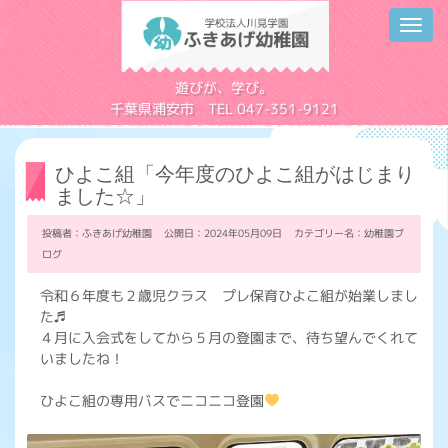
Toggl
navig
学校法人川見学園
遊びが、学び。
千葉県浦安市 TEL 047-351-9121
ひよこ組「今年度のひよこ組がはじまり
ました☆」
投稿者：ふきあげ幼稚園 公開日：2024年05月09日 カテゴリー名：
幼稚園ブ
ログ
令和６年度も２歳児クラス プレ保育ひよこ組が始業しまし
た♬
４月に入会式をしてから５月の登園まで、待ち望んでくれて
いましたね！
ひよこ組の専用バスでニコニコ登園