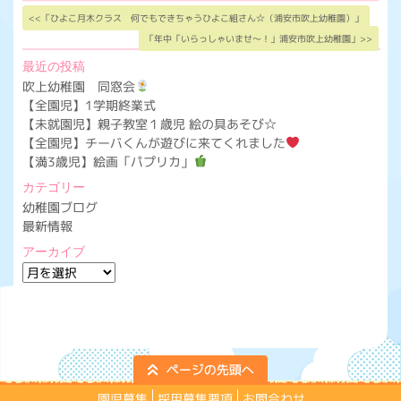
<<「ひよこ月木クラス 何でもできちゃうひよこ組さん☆（浦安市吹上幼稚園）」
「年中「いらっしゃいませ〜！」浦安市吹上幼稚園」>>
最近の投稿
吹上幼稚園 同窓会
【全園児】1学期終業式
【未就園児】親子教室１歳児 絵の具あそび☆
【全園児】チーバくんが遊びに来てくれました
【満3歳児】絵画「パプリカ」
カテゴリー
幼稚園ブログ
最新情報
アーカイブ
ア
ー
カ
イ
ブ
園児募集
採用募集要項
お問合わせ