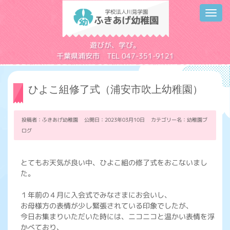
Toggl
navig
学校法人川見学園
遊びが、学び。
千葉県浦安市 TEL 047-351-9121
ひよこ組修了式（浦安市吹上幼稚園）
投稿者：ふきあげ幼稚園 公開日：2023年03月10日 カテゴリー名：
幼稚園ブ
ログ
とてもお天気が良い中、ひよこ組の修了式をおこないまし
た。
１年前の４月に入会式でみなさまにお会いし、
お母様方の表情が少し緊張されている印象でしたが、
今日お集まりいただいた時には、ニコニコと温かい表情を浮
かべており、