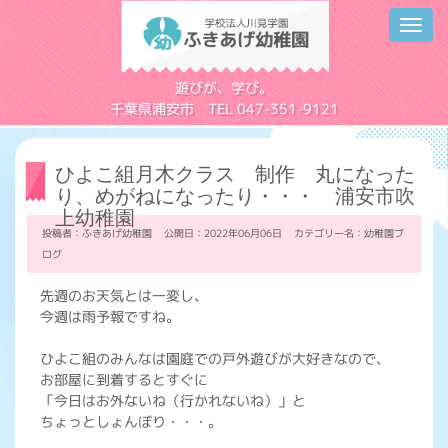
Toggl
navig
学校法人川見学園
遊びが、学び。
千葉県浦安市 TEL 047-351-9121
ひよこ組月木クラス 制作 丸になった
り、めがねになったり・・・ 浦安市吹
上幼稚園
投稿者：ふきあげ幼稚園 公開日：2022年06月06日 カテゴリー名：
幼稚園ブ
ログ
先週のお天気とは一変し、
今週は雨予報ですね。
ひよこ組のみんなは園庭での戸外遊びが大好きなので、
お部屋に到着するとすぐに
「今日はお外ないね（行かれないね）」と
ちょっとしょんぼり・・・。