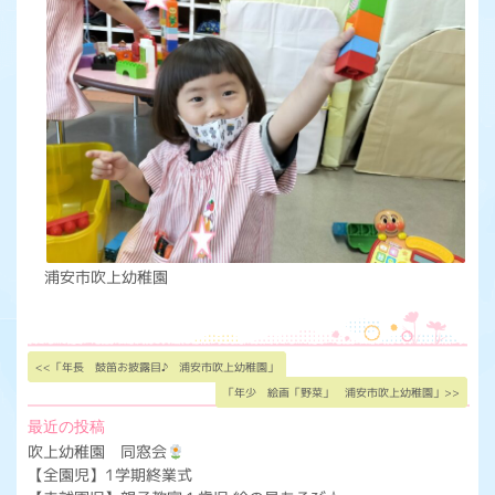
浦安市吹上幼稚園
<<「年長 鼓笛お披露目♪ 浦安市吹上幼稚園」
「年少 絵画「野菜」 浦安市吹上幼稚園」>>
最近の投稿
吹上幼稚園 同窓会
【全園児】1学期終業式