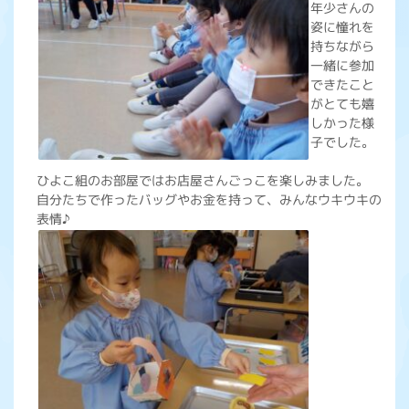
年少さんの
姿に憧れを
持ちながら
一緒に参加
できたこと
がとても嬉
しかった様
子でした。
ひよこ組のお部屋ではお店屋さんごっこを楽しみました。
自分たちで作ったバッグやお金を持って、みんなウキウキの
表情♪