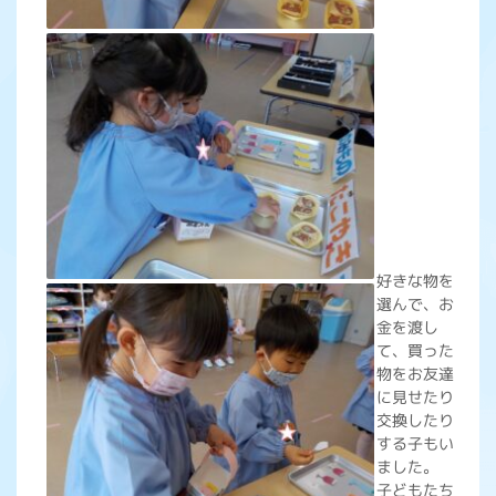
好きな物を
選んで、お
金を渡し
て、買った
物をお友達
に見せたり
交換したり
する子もい
ました。
子どもたち