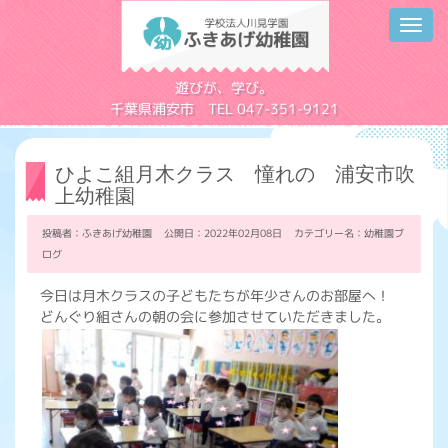
Toggl
navig
学校法人川見学園
遊びが、学び。
千葉県浦安市 TEL 047-351-9121
ひよこ組月木クラス 憧れの 浦安市吹
上幼稚園
投稿者：ふきあげ幼稚園 公開日：2022年02月08日 カテゴリー名：
幼稚園ブ
ログ
今日は月木クラスの子どもたちが年少さんのお部屋へ！
どんぐり組さんの朝の会に参加させていただきました。