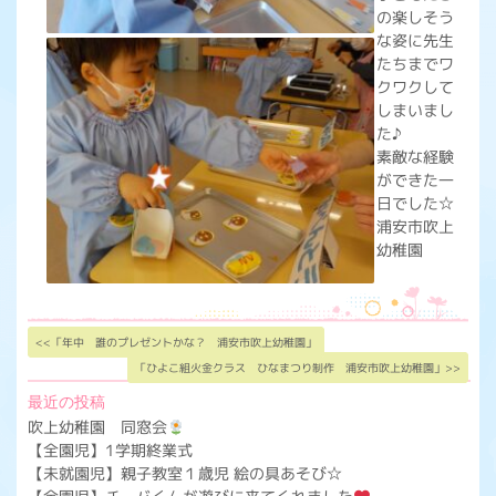
の楽しそう
な姿に先生
たちまでワ
クワクして
しまいまし
た♪
素敵な経験
ができた一
日でした☆
浦安市吹上
幼稚園
<<「年中 誰のプレゼントかな？ 浦安市吹上幼稚園」
「ひよこ組火金クラス ひなまつり制作 浦安市吹上幼稚園」>>
最近の投稿
吹上幼稚園 同窓会
【全園児】1学期終業式
【未就園児】親子教室１歳児 絵の具あそび☆