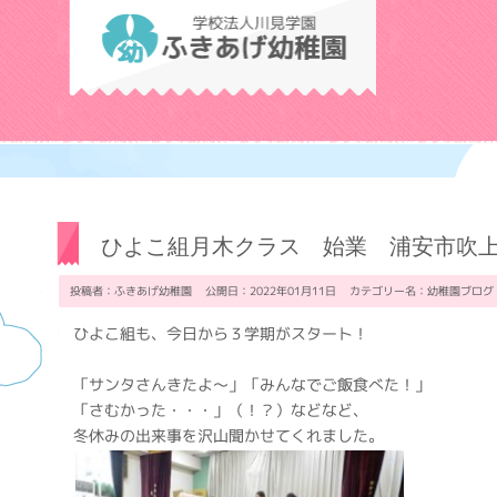
学校法人川見学
ひよこ組月木クラス 始業 浦安市吹
投稿者：ふきあげ幼稚園 公開日：2022年01月11日 カテゴリー名：
幼稚園ブログ
ひよこ組も、今日から３学期がスタート！
「サンタさんきたよ～」「みんなでご飯食べた！」
「さむかった・・・」（！？）などなど、
冬休みの出来事を沢山聞かせてくれました。