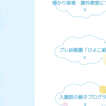
預かり保育・課外教室に
プレ幼稚園「ひよこ
入園前の親子プログ