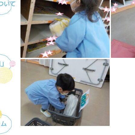
ついて
組」
ラム