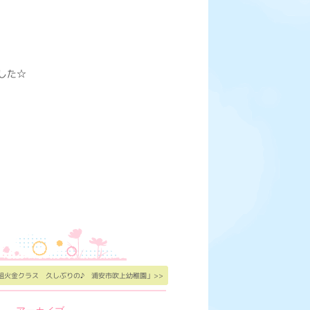
した☆
組火金クラス 久しぶりの♪ 浦安市吹上幼稚園」>>