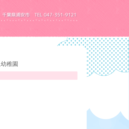
千葉県浦安市 TEL 047-351-9121
園 ふきあげ幼稚園
上幼稚園