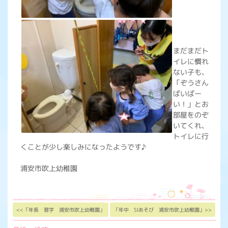
まだまだト
イレに慣れ
ない子も、
「ぞうさん
ばいばー
い！」とお
部屋をのぞ
いてくれ、
トイレに行
くことが少し楽しみになったようです♪
浦安市吹上幼稚園
<<「年長 習字 浦安市吹上幼稚園」
「年中 SIあそび 浦安市吹上幼稚園」>>