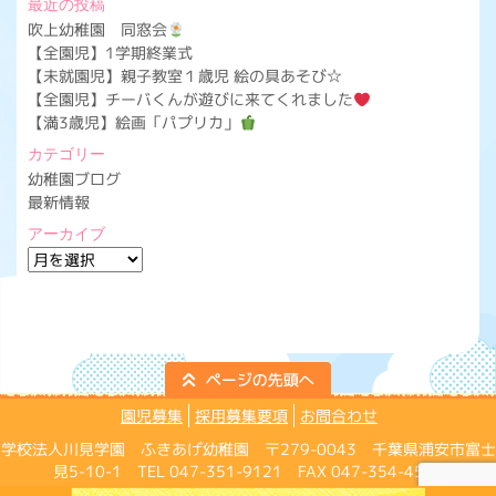
最近の投稿
吹上幼稚園 同窓会
【全園児】1学期終業式
【未就園児】親子教室１歳児 絵の具あそび☆
【全園児】チーバくんが遊びに来てくれました
【満3歳児】絵画「パプリカ」
カテゴリー
幼稚園ブログ
最新情報
アーカイブ
ア
ー
カ
イ
ブ
園児募集
採用募集要項
お問合わせ
学校法人川見学園 ふきあげ幼稚園 〒279-0043 千葉県浦安市富士
見5-10-1 TEL 047-351-9121 FAX 047-354-4574