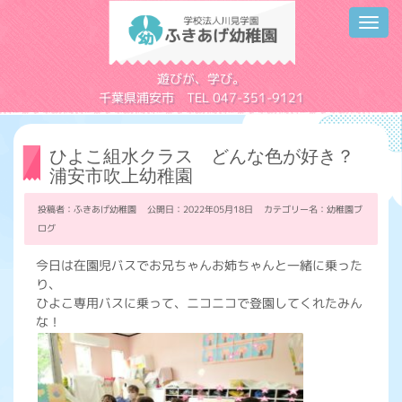
Toggl
navig
学校法人川見学園
遊びが、学び。
千葉県浦安市 TEL 047-351-9121
ひよこ組水クラス どんな色が好き？
浦安市吹上幼稚園
投稿者：ふきあげ幼稚園 公開日：2022年05月18日 カテゴリー名：
幼稚園ブ
ログ
今日は在園児バスでお兄ちゃんお姉ちゃんと一緒に乗った
り、
ひよこ専用バスに乗って、ニコニコで登園してくれたみん
な！