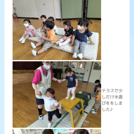
テラスで少
しだけ水遊
びををしま
した♪