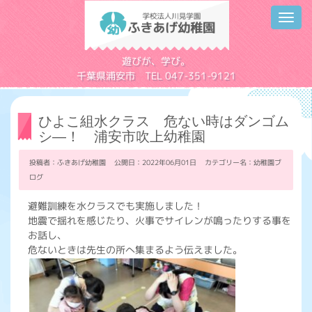
Toggl
navig
学校法人川見学園
遊びが、学び。
千葉県浦安市 TEL 047-351-9121
ひよこ組水クラス 危ない時はダンゴム
シ―！ 浦安市吹上幼稚園
投稿者：ふきあげ幼稚園 公開日：2022年06月01日 カテゴリー名：
幼稚園ブ
ログ
避難訓練を水クラスでも実施しました！
地震で揺れを感じたり、火事でサイレンが鳴ったりする事を
お話し、
危ないときは先生の所へ集まるよう伝えました。