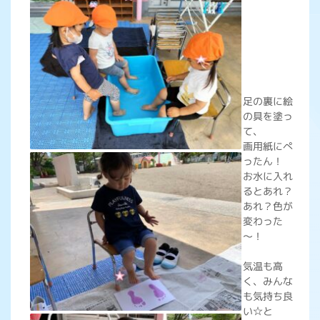
足の裏に絵
の具を塗っ
て、
画用紙にぺ
ったん！
お水に入れ
るとあれ？
あれ？色が
変わった
～！
気温も高
く、みんな
も気持ち良
い☆と