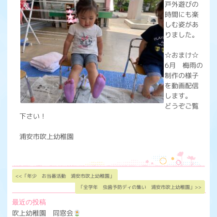
戸外遊びの
時間にも楽
しむ姿があ
りました。
☆おまけ☆
6月 梅雨の
制作の様子
を動画配信
します。
どうぞご覧
下さい！
浦安市吹上幼稚園
<<「年少 お当番活動 浦安市吹上幼稚園」
「全学年 虫歯予防ディの集い 浦安市吹上幼稚園」>>
最近の投稿
吹上幼稚園 同窓会