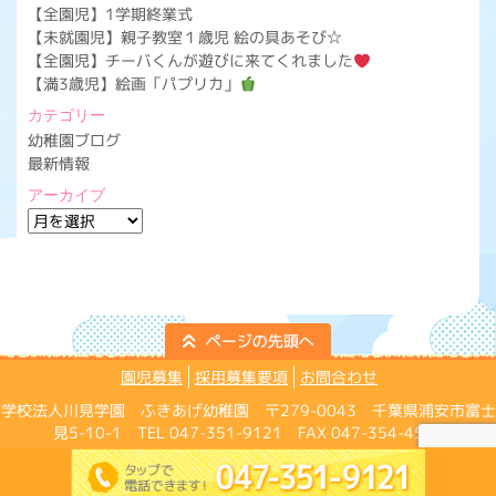
【全園児】1学期終業式
【未就園児】親子教室１歳児 絵の具あそび☆
【全園児】チーバくんが遊びに来てくれました
【満3歳児】絵画「パプリカ」
カテゴリー
幼稚園ブログ
最新情報
アーカイブ
ア
ー
カ
イ
ブ
園児募集
採用募集要項
お問合わせ
学校法人川見学園 ふきあげ幼稚園 〒279-0043 千葉県浦安市富士
見5-10-1 TEL 047-351-9121 FAX 047-354-4574
Copyright ©Fukiage Kindergarten