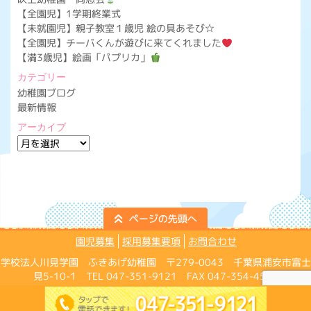
【全園児】1学期終業式
【未就園児】親子教室１歳児 絵の具あそび☆
【全園児】チーバくんが遊びに来てくれました
【満3歳児】絵画「パプリカ」
カテゴリー
幼稚園ブログ
最新情報
アーカイブ
ア
ー
カ
イ
ブ
園児募集
採用募集要項
お問合わせ
学校法人川見学園 ふきあげ幼稚園 〒279-0043 千葉県浦安市富士
見5-10-1 TEL 047-351-9121 FAX 047-354-4574
Copyright ©Fukiage Kindergarten