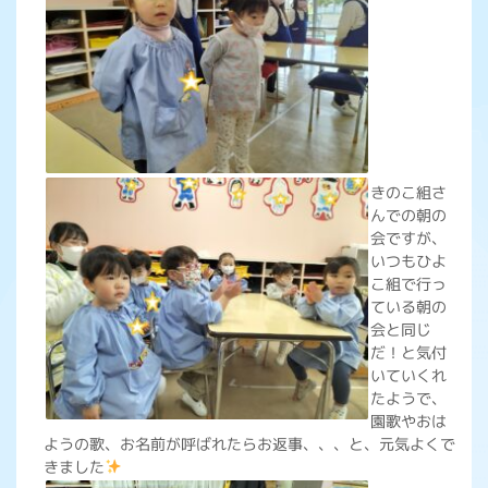
きのこ組さ
んでの朝の
会ですが、
いつもひよ
こ組で行っ
ている朝の
会と同じ
だ！と気付
いていくれ
たようで、
園歌やおは
ようの歌、お名前が呼ばれたらお返事、、、と、元気よくで
きました