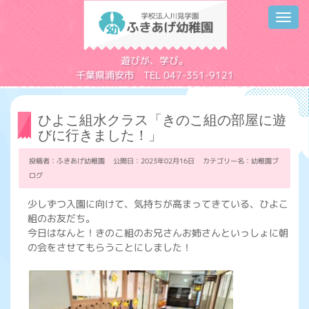
Toggl
navig
学校法人川見学園
遊びが、学び。
千葉県浦安市 TEL 047-351-9121
ひよこ組水クラス「きのこ組の部屋に遊
びに行きました！」
投稿者：ふきあげ幼稚園 公開日：2023年02月16日 カテゴリー名：
幼稚園ブ
ログ
少しずつ入園に向けて、気持ちが高まってきている、ひよこ
組のお友だち。
今日はなんと！きのこ組のお兄さんお姉さんといっしょに朝
の会をさせてもらうことにしました！