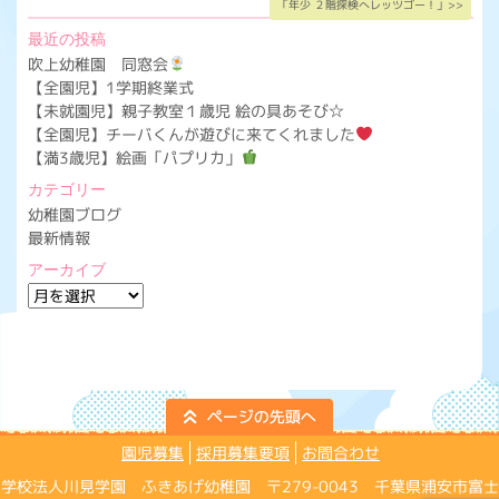
「年少 ２階探検へレッツゴー！」>>
最近の投稿
吹上幼稚園 同窓会
【全園児】1学期終業式
【未就園児】親子教室１歳児 絵の具あそび☆
【全園児】チーバくんが遊びに来てくれました
【満3歳児】絵画「パプリカ」
カテゴリー
幼稚園ブログ
最新情報
アーカイブ
ア
ー
カ
イ
ブ
園児募集
採用募集要項
お問合わせ
学校法人川見学園 ふきあげ幼稚園 〒279-0043 千葉県浦安市富士