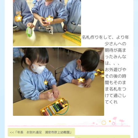
名札作りをして、より年
少さんへの
期待が高ま
ったみんな
は、、、
お外遊びや
その後の時
間もそのま
ま名札をつ
けて過ごし
てくれ
<<「年長 お別れ遠足 浦安市吹上幼稚園」