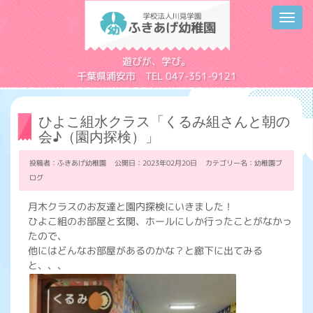
Toggl
navig
学校法人川見学園
遊びが、学び。
千葉県浦安市 TEL 047-351-9121
ひよこ組水クラス「くるみ組さんと朝の
会♪（園内探検）」
投稿者：ふきあげ幼稚園 公開日：2023年02月20日 カテゴリー名：
幼稚園ブ
ログ
月木クラスのお友達と園内探検にいきました！
ひよこ組のお部屋と玄関、ホールにしか行ったことがなかっ
たので、
他にはどんなお部屋があるのかな？と廊下に出てみる
と、、、