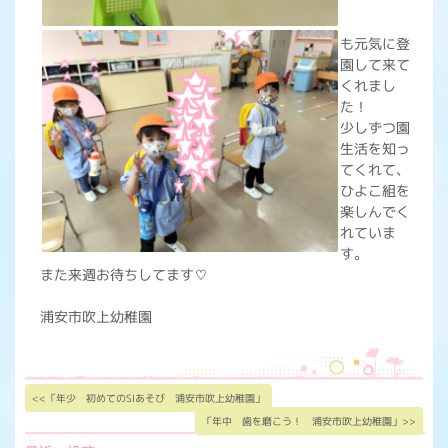
も元気に登
園して来て
くれまし
た！
少しずつ園
生活を知っ
てくれて、
ひよこ組を
楽しんでく
れていま
す。
また来週お待ちしてます♡
浦安市吹上幼稚園
<<「年少 初めてのSIあそび 浦安市吹上幼稚園」
「年中 歯を磨こう！ 浦安市吹上幼稚園」>>