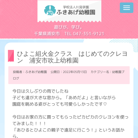
Toggl
navig
学校法人川見学園
遊びが、学び。
千葉県浦安市 TEL 047-351-9121
ひよこ組火金クラス はじめてのクレヨ
ン 浦安市吹上幼稚園
投稿者：ふきあげ幼稚園 公開日：2022年05月13日 カテゴリー名：
幼稚園ブ
ログ
今日は久しぶりの雨でしたね
子ども達が大きな窓から。「あめだよ」と言いながら
園庭を眺める姿がとっても可愛らしかったです♡
今日はお家の方に買ってもらったピカピカのクレヨンを使っ
てみました！！！
「あひるとひよこの親子で遠足に行こう！」というお話か
ら、