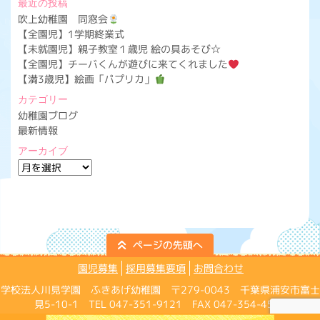
最近の投稿
吹上幼稚園 同窓会
【全園児】1学期終業式
【未就園児】親子教室１歳児 絵の具あそび☆
【全園児】チーバくんが遊びに来てくれました
【満3歳児】絵画「パプリカ」
カテゴリー
幼稚園ブログ
最新情報
アーカイブ
ア
ー
カ
イ
ブ
園児募集
採用募集要項
お問合わせ
学校法人川見学園 ふきあげ幼稚園 〒279-0043 千葉県浦安市富士
見5-10-1 TEL 047-351-9121 FAX 047-354-4574