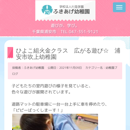
Toggl
navig
学校法人川見学園
遊びが、学び。
千葉県浦安市 TEL 047-351-9121
ひよこ組火金クラス 広がる遊び☆ 浦
安市吹上幼稚園
投稿者：ふきあげ幼稚園 公開日：2021年11月09日 カテゴリー名：
幼稚園ブ
ログ
子どもたちの室内遊びの様子を見ていると、
色々な遊びが展開されています。
道路マットの駐車場に一台一台上手に車を停めたり、
「ピピーばっくしまーす！」