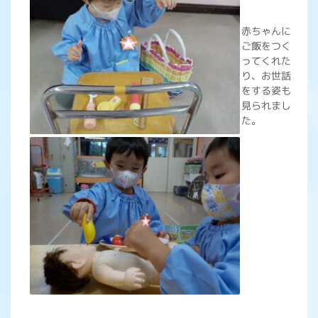
赤ちゃんに
ご飯をつく
ってくれた
り、お世話
をする姿も
見られまし
た。