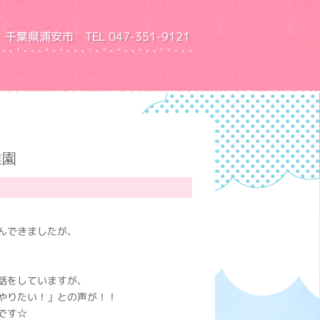
千葉県浦安市 TEL 047-351-9121
園 ふきあげ幼稚園
稚園
んできましたが、
話をしていますが、
やりたい！」との声が！！
です☆