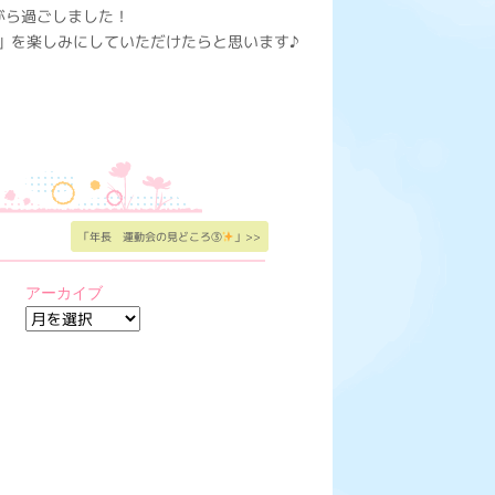
がら過ごしました！
」を楽しみにしていただけたらと思います♪
「年長 運動会の見どころ③
」>>
アーカイブ
ア
ー
カ
イ
ブ