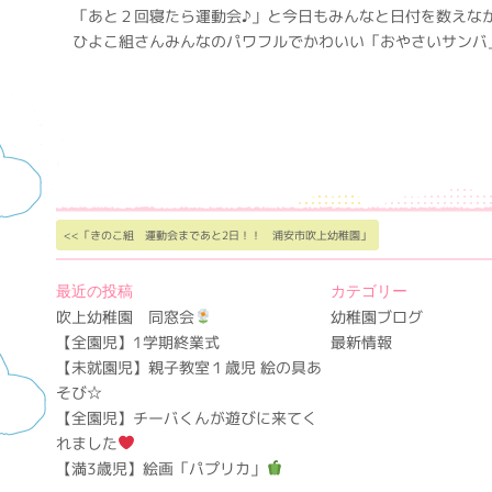
「あと２回寝たら運動会♪」と今日もみんなと日付を数えな
ひよこ組さんみんなのパワフルでかわいい「おやさいサンバ
<<「きのこ組 運動会まであと2日！！ 浦安市吹上幼稚園」
最近の投稿
カテゴリー
吹上幼稚園 同窓会
幼稚園ブログ
【全園児】1学期終業式
最新情報
【未就園児】親子教室１歳児 絵の具あ
そび☆
【全園児】チーバくんが遊びに来てく
れました
【満3歳児】絵画「パプリカ」