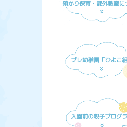
預かり保育・課外教室に
プレ幼稚園「ひよこ
入園前の親子プログ