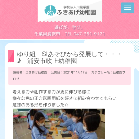
Toggl
navig
学校法人川見学園
遊びが、学び。
千葉県浦安市 TEL 047-351-9121
ゆり組 SIあそびから発展して・・・
♪ 浦安市吹上幼稚園
投稿者：ふきあげ幼稚園 公開日：2021年11月17日 カテゴリー名：
幼稚園ブ
ログ
考える力や創作する力が更に伸びる様に
様々な色の正方形画用紙を好きに組み合わせてもらい
意味のある形を作りました✩