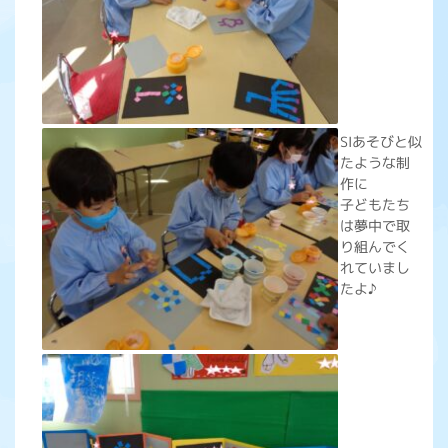
SIあそびと似
たような制
作に
子どもたち
は夢中で取
り組んでく
れていまし
たよ♪