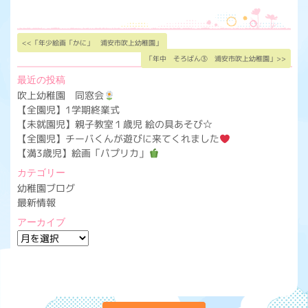
<<「年少絵画「かに」 浦安市吹上幼稚園」
「年中 そろばん③ 浦安市吹上幼稚園」>>
最近の投稿
吹上幼稚園 同窓会
【全園児】1学期終業式
【未就園児】親子教室１歳児 絵の具あそび☆
【全園児】チーバくんが遊びに来てくれました
【満3歳児】絵画「パプリカ」
カテゴリー
幼稚園ブログ
最新情報
アーカイブ
ア
ー
カ
イ
ブ