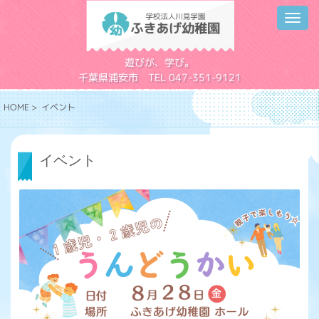
Toggl
navig
学校法人川見学園
遊びが、学び。
千葉県浦安市 TEL 047-351-9121
HOME
> イベント
イベント