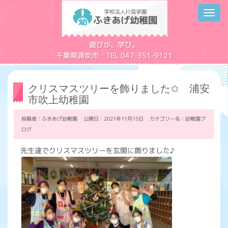
Toggl
navig
学校法人川見学園
遊びが、学び。
千葉県浦安市 TEL 047-351-9121
クリスマスツリーを飾りました✩ 浦安
市吹上幼稚園
投稿者：ふきあげ幼稚園 公開日：2021年11月15日 カテゴリー名：
幼稚園ブ
ログ
先生達でクリスマスツリーを玄関に飾りました♪