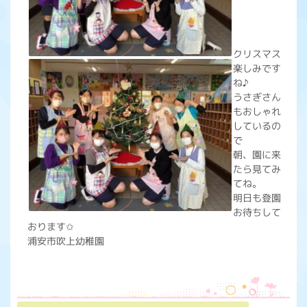
クリスマス
楽しみです
ね♪
うさぎさん
もおしゃれ
しているの
で
朝、園に来
たら見てみ
てね。
明日も登園
お待ちして
おります✩
浦安市吹上幼稚園