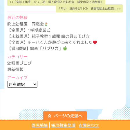
<<「令和４年度 ひよこ組・満３歳児入会説明会 浦安市吹上幼稚園」
「年少 SIあそび11‐② 浦安市吹上幼稚園」>>
最近の投稿
吹上幼稚園 同窓会
【全園児】1学期終業式
【未就園児】親子教室１歳児 絵の具あそび☆
【全園児】チーバくんが遊びに来てくれました
【満3歳児】絵画「パプリカ」
カテゴリー
幼稚園ブログ
最新情報
アーカイブ
ア
ー
カ
イ
ブ
園児募集
採用募集要項
お問合わせ