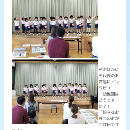
そのほかに
も代表のお
友達にイン
タビュー！
「幼稚園は
どうです
か？」
「好きなお
弁当のおか
ずは何です