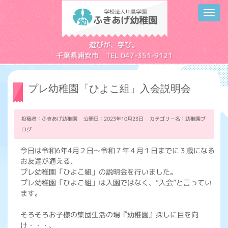
Toggl
navig
学校法人川見学園
遊びが、学び。
千葉県浦安市 TEL 047-351-9121
プレ幼稚園「ひよこ組」入会説明会
投稿者：ふきあげ幼稚園 公開日：2023年10月23日 カテゴリー名：
幼稚園ブ
ログ
今日は令和6年4月２日～令和７年４月１日までに３歳になる
お友達が通える、
プレ幼稚園「ひよこ組」の説明会を行いました。
プレ幼稚園「ひよこ組」は入園ではなく、“入会”と言ってい
ます。
そろそろお子様の集団生活の場『幼稚園』探しに目を向
け・・・、