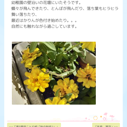
幼稚園の壁沿いの花壇にいたそうです。
蝶々が飛んできたり、とんぼが飛んだり、落ち葉もヒラヒラ
舞い落ちたり、
最近はかりんが色付き始めたり。。。
自然にも触れながら過ごしています。
<<「満3歳児ことり組「秋の制作♪」」
「年長 習字」>>