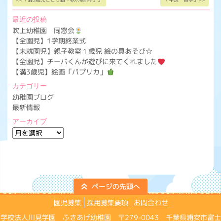
最近の投稿
吹上幼稚園 同窓会
【全園児】1学期終業式
【未就園児】親子教室１歳児 絵の具あそび☆
【全園児】チーバくんが遊びに来てくれました
【満3歳児】絵画「パプリカ」
カテゴリー
幼稚園ブログ
最新情報
アーカイブ
ア
ー
カ
イ
ブ
園児募集
採用募集要項
お問合わせ
学校法人川見学園 ふきあげ幼稚園 〒279-0043 千葉県浦安市富士