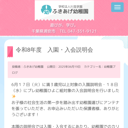
Toggl
navig
学校法人川見学園
遊びが、学び。
千葉県浦安市 TEL 047-351-9121
令和8年度 入園・入会説明会
投稿者：ふきあげ幼稚園 公開日：2025年06月19日 カテゴリー名：
幼稚園ブ
ログ
6月１７日（火）に満３歳児以上対象の入園説明会・１８日
（水）にプレ幼稚園ひよこ組対象の入会説明会を行いました
お子様の社会生活の第一歩を踏み出す幼稚園選びにアンテナ
を張っていただき、お申込みいただいた保護者様、ありがと
うございます！
本園の説明会では入園・入会するにあたり、幼稚園でのカリ