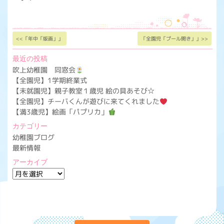
<<「年中「版画」」
「全園児「プール開き」」>>
最近の投稿
吹上幼稚園 同窓会
【全園児】1学期終業式
【未就園児】親子教室１歳児 絵の具あそび☆
【全園児】チーバくんが遊びに来てくれました
【満3歳児】絵画「パプリカ」
カテゴリー
幼稚園ブログ
最新情報
アーカイブ
ア
ー
カ
イ
ブ