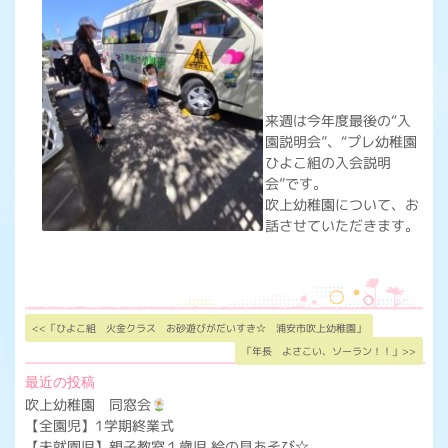
来週は今年度最後の“入
園説明会”、“プレ幼稚園
ひよこ組の入会説明
会”です。
吹上幼稚園について、お
話させていただきます。
<<「ひよこ組 火金クラス お砂遊びがだいすき☆ 浦安市吹上幼稚園」
「年長 よさこい、ソーラン！！」>>
最近の投稿
吹上幼稚園 同窓会
【全園児】1学期終業式
【未就園児】親子教室１歳児 絵の具あそび☆