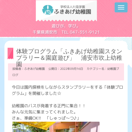
Toggl
navig
学校法人川見学園
遊びが、学び。
千葉県浦安市 TEL 047-351-9121
体験プログラム「ふきあげ幼稚園スタン
プラリー＆園庭遊び」 浦安市吹上幼稚
園
投稿者：ふきあげ幼稚園 公開日：2022年09月16日 カテゴリー名：
幼稚園ブ
ログ
今日は園内探検をしながらスタンプラリーをする「体験プロ
グラム」を開催しました☆
幼稚園のバスが発着する正門に集合！！
みんな元気に集まってくれました。
さぁ、準備OK!! 「しゅっぱ～つ♪」