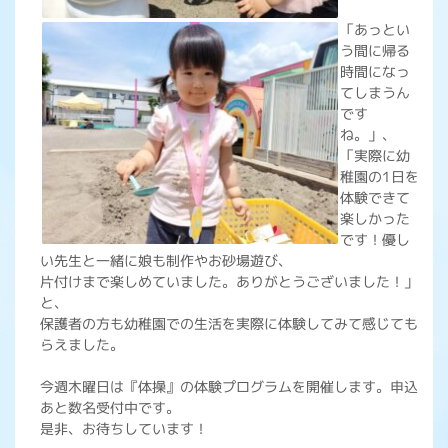
「あっとい
う間に帰る
時間になっ
てしまうん
です
ね。」、
「実際に幼
稚園の1日を
体験できて
楽しかった
です！優し
い先生と一緒に娘も制作やお砂場遊び、
片付けまで楽しめていました。ありがとうございました！」
と、
保護者の方も幼稚園での生活を実際に体験してみて感じても
らえました。
今週木曜日は『体操』の体験プログラムを開催します。申込
あと数名受付中です。
是非、お待ちしています！