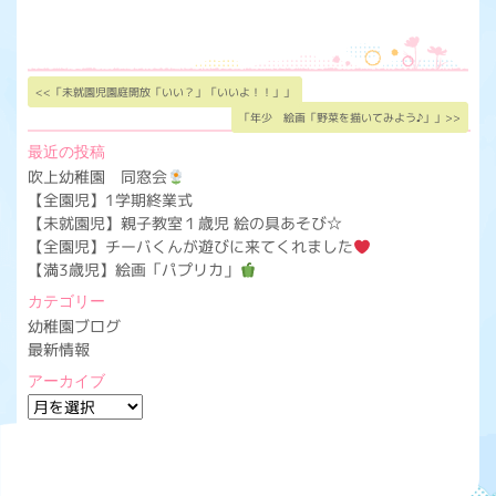
<<「未就園児園庭開放「いい？」「いいよ！！」」
「年少 絵画「野菜を描いてみよう♪」」>>
最近の投稿
吹上幼稚園 同窓会
【全園児】1学期終業式
【未就園児】親子教室１歳児 絵の具あそび☆
【全園児】チーバくんが遊びに来てくれました
【満3歳児】絵画「パプリカ」
カテゴリー
幼稚園ブログ
最新情報
アーカイブ
ア
ー
カ
イ