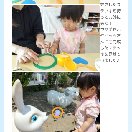
完成したス
テッキを持
ってお外に
探検！
ウサギさん
やヒツジさ
んにも完成
したステッ
キを見せて
いました♪