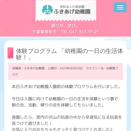
Toggl
navig
学校法人川見学園
遊びが、学び。
千葉県浦安市 TEL 047-351-9121
体験プログラム 「幼稚園の一日の生活体
験！」
投稿者：ふきあげ幼稚園 公開日：2023年06月20日 カテゴリー名：
幼稚園ブ
ログ
本日ふきあげ幼稚園入園前の体験プログラムを行いました。
今日は入園に向けて幼稚園の一日の生活を体験という事で
朝の会、活動、帰りの会を体験してもらいました。
登園したら、室内の沢山の玩具の中から早速気になる玩具を
見つけて遊びました！
お気に入りのおもちゃもさっそく見つけてくれました♪