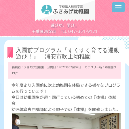
Toggl
navig
学校法人川見学園
遊びが、学び。
千葉県浦安市 TEL 047-351-9121
入園前プログラム『すくすく育てる運動
遊び！』 浦安市吹上幼稚園
投稿者：ふきあげ幼稚園 公開日：2022年07月07日 カテゴリー名：
幼稚園ブ
ログ
今年度より入園前に吹上幼稚園を体験できる様々なプログラ
ムを行っています！
今日は幼稚園生が週１回行っている初めての『体操』体験
会。
幼児体育専門講師による親子での『体操』を開催しました。