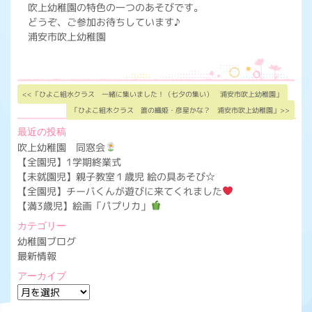
吹上幼稚園の特色の一つのあそびです。
どうぞ、ご参加お待ちしています♪
浦安市吹上幼稚園
<<「ひよこ組水クラス 一緒に集いました！（七夕の集い） 浦安市吹上幼稚園」
「ひよこ組木クラス 誰の織姫・彦星かな？ 浦安市吹上幼稚園」>>
最近の投稿
吹上幼稚園 同窓会
【全園児】1学期終業式
【未就園児】親子教室１歳児 絵の具あそび☆
【全園児】チーバくんが遊びに来てくれました
【満3歳児】絵画「パプリカ」
カテゴリー
幼稚園ブログ
最新情報
アーカイブ
ア
ー