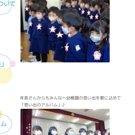
ついて
組」
年長さんからもみんなへ幼稚園の思い出を歌に込めて
「思い出のアルバム」♪
ラム