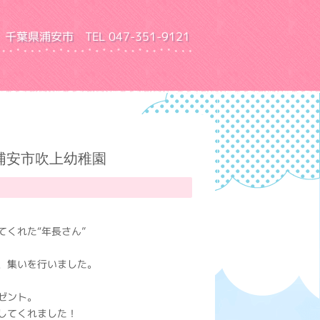
千葉県浦安市 TEL 047-351-9121
園 ふきあげ幼稚園
浦安市吹上幼稚園
くれた“年長さん”
、集いを行いました。
ゼント。
してくれました！