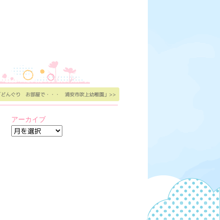
「どんぐり お部屋で・・・ 浦安市吹上幼稚園」>>
アーカイブ
ア
ー
カ
イ
ブ