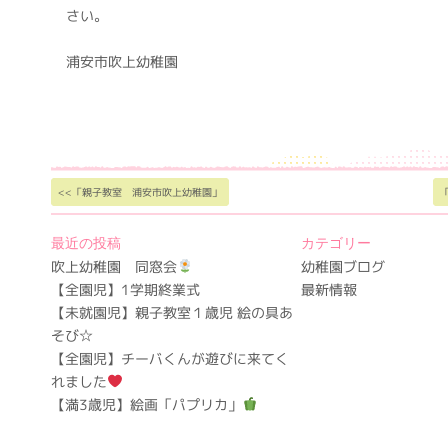
さい。
浦安市吹上幼稚園
<<「親子教室 浦安市吹上幼稚園」
最近の投稿
カテゴリー
吹上幼稚園 同窓会
幼稚園ブログ
【全園児】1学期終業式
最新情報
【未就園児】親子教室１歳児 絵の具あ
そび☆
【全園児】チーバくんが遊びに来てく
れました
【満3歳児】絵画「パプリカ」