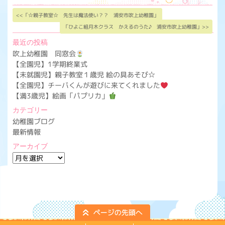
<<「☆親子教室☆ 先生は魔法使い？？ 浦安市吹上幼稚園」
「ひよこ組月木クラス かえるのうた♪ 浦安市吹上幼稚園」>>
最近の投稿
吹上幼稚園 同窓会
【全園児】1学期終業式
【未就園児】親子教室１歳児 絵の具あそび☆
【全園児】チーバくんが遊びに来てくれました
【満3歳児】絵画「パプリカ」
カテゴリー
幼稚園ブログ
最新情報
アーカイブ
ア
ー
カ
イ
ブ