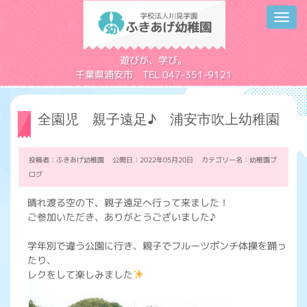
Toggl
navig
学校法人川見学園
遊びが、学び。
千葉県浦安市 TEL 047-351-9121
全園児 親子遠足♪ 浦安市吹上幼稚園
投稿者：ふきあげ幼稚園 公開日：2022年05月20日 カテゴリー名：
幼稚園ブ
ログ
晴れ渡る空の下、親子遠足へ行って来ました！
ご参加いただき、ありがとうございました♪
学年別で違う公園に行き、親子でフルーツポンチ体操を踊っ
たり、
レクをして楽しみました