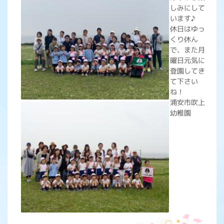
しみにして
います♪
休日はゆっ
くり休ん
で、また月
曜日元気に
登園してき
て下さい
ね！
浦安市吹上
幼稚園