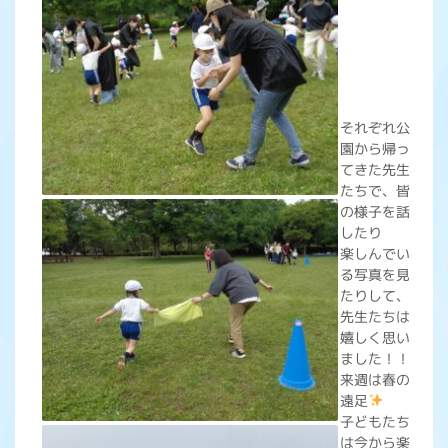
それぞれ公
園から帰っ
てきた先生
たちで、皆
の様子を話
したり
楽しんでい
る写真を見
たりして、
先生たちは
嬉しく思い
ました！！
来週は春の
遠足
子どもたち
は今から楽