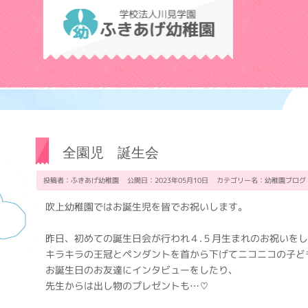
学校法人川見学
全園児 誕生会
投稿者：ふきあげ幼稚園 公開日：2023年05月10日 カテゴリー名：
幼稚園ブログ
吹上幼稚園ではお誕生児を皆でお祝いします。
昨日、初めての誕生日会が行われ４.５月生まれのお祝いを
キラキラの王冠とペンダントを首から下げてニコニコの子ど
お誕生日のお友達にインタビューをしたり、
先生からは出し物のプレゼントも…♡