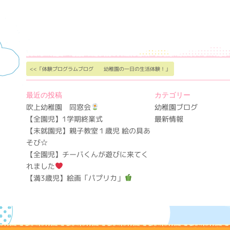
<<「体験プログラムブログ 幼稚園の一日の生活体験！」
最近の投稿
カテゴリー
吹上幼稚園 同窓会
幼稚園ブログ
【全園児】1学期終業式
最新情報
【未就園児】親子教室１歳児 絵の具あ
そび☆
【全園児】チーバくんが遊びに来てく
れました
【満3歳児】絵画「パプリカ」