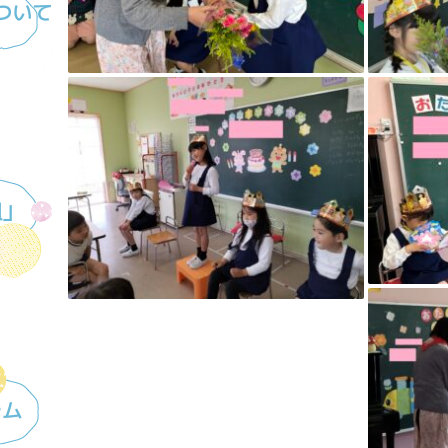
ついて
組」
ラム