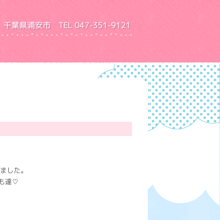
千葉県浦安市 TEL 047-351-9121
園 ふきあげ幼稚園
しました。
も達♡