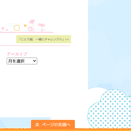
「ことり組 一緒にチャレンジ☆」>>
アーカイブ
ア
ー
カ
イ
ブ