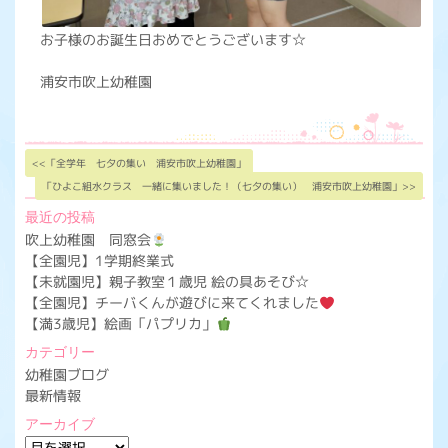
お子様のお誕生日おめでとうございます☆
浦安市吹上幼稚園
<<「全学年 七夕の集い 浦安市吹上幼稚園」
「ひよこ組水クラス 一緒に集いました！（七夕の集い） 浦安市吹上幼稚園」>>
最近の投稿
吹上幼稚園 同窓会
【全園児】1学期終業式
【未就園児】親子教室１歳児 絵の具あそび☆
【全園児】チーバくんが遊びに来てくれました
【満3歳児】絵画「パプリカ」
カテゴリー
幼稚園ブログ
最新情報
アーカイブ
ア