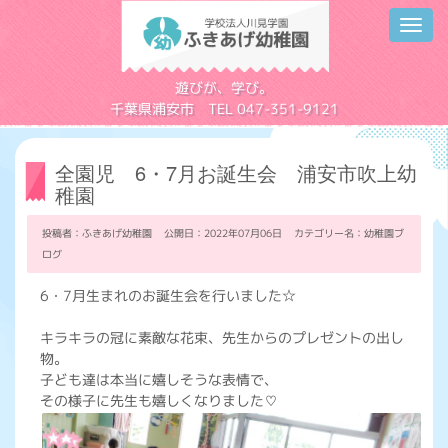
Toggl
navig
学校法人川見学園
遊びが、学び。
千葉県浦安市 TEL 047-351-9121
全園児 6・7月お誕生会 浦安市吹上幼
稚園
投稿者：ふきあげ幼稚園 公開日：2022年07月06日 カテゴリー名：
幼稚園ブ
ログ
6・7月生まれのお誕生会を行いました☆
キラキラの冠に素敵な花束、先生からのプレゼントの出し
物。
子ども達は本当に嬉しそうな表情で、
その様子に先生も嬉しくなりました♡