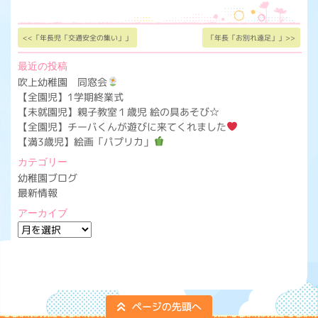
<<「年長児「交通安全の集い」」
「年長「お別れ遠足」」>>
最近の投稿
吹上幼稚園 同窓会
【全園児】1学期終業式
【未就園児】親子教室１歳児 絵の具あそび☆
【全園児】チーバくんが遊びに来てくれました
【満3歳児】絵画「パプリカ」
カテゴリー
幼稚園ブログ
最新情報
アーカイブ
ア
ー
カ
イ
ブ