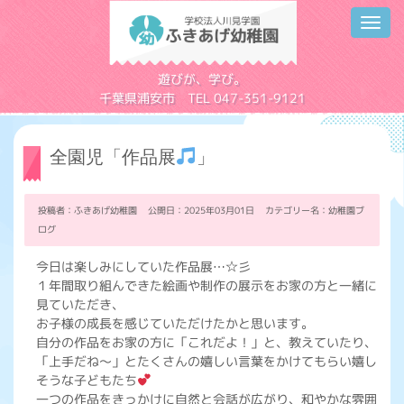
Toggl
navig
学校法人川見学園
遊びが、学び。
千葉県浦安市 TEL 047-351-9121
全園児「作品展
」
投稿者：ふきあげ幼稚園 公開日：2025年03月01日 カテゴリー名：
幼稚園ブ
ログ
今日は楽しみにしていた作品展…☆彡
１年間取り組んできた絵画や制作の展示をお家の方と一緒に
見ていただき、
お子様の成長を感じていただけたかと思います。
自分の作品をお家の方に「これだよ！」と、教えていたり、
「上手だね～」とたくさんの嬉しい言葉をかけてもらい嬉し
そうな子どもたち
一つの作品をきっかけに自然と会話が広がり、和やかな雰囲