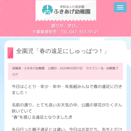
Toggl
navig
学校法人川見学園
遊びが、学び。
千葉県浦安市 TEL 047-351-9121
全園児「春の遠足にしゅっぱつ！」
投稿者：ふきあげ幼稚園 公開日：2024年05月31日 カテゴリー名：
幼稚園ブ
ログ
今日はことり・年少・年中・年長組みんなで春の遠足に行き
ました！
名前の通り、とても良いお天気の中、公園の草花がたくさん
咲いていて
“春”を感じる遠足となりました♬
先日行った親子遠足とは違い、今日はお友だち、先生とだけ