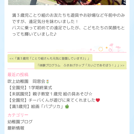
満３歳児ことり組のお友たちも遊具やお砂場など午前中のみ
ですが、遠足気分を味わいました！
バスに乗って初めての遠足でしたが、こどもたちの笑顔もと
っても輝いていました♪
<<「満３歳児「ことり組さんも元気に登園しています♪」」
「体験プログラム ふきあげホップ「えいごであそぼう！」」>>
最近の投稿
吹上幼稚園 同窓会
【全園児】1学期終業式
【未就園児】親子教室１歳児 絵の具あそび☆
【全園児】チーバくんが遊びに来てくれました
【満3歳児】絵画「パプリカ」
カテゴリー
幼稚園ブログ
最新情報