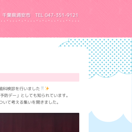
千葉県浦安市 TEL 047-351-9121
園 ふきあげ幼稚園
歯科検診を行いました
歯予防デー」としても知られています。
ついて考える集いを開きました。