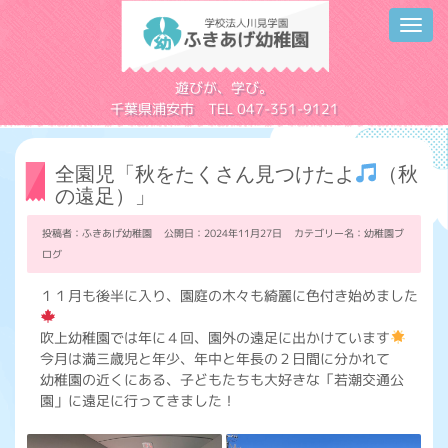
Toggl
navig
学校法人川見学園
遊びが、学び。
千葉県浦安市 TEL 047-351-9121
全園児「秋をたくさん見つけたよ
（秋
の遠足）」
投稿者：ふきあげ幼稚園 公開日：2024年11月27日 カテゴリー名：
幼稚園ブ
ログ
１１月も後半に入り、園庭の木々も綺麗に色付き始めました
吹上幼稚園では年に４回、園外の遠足に出かけています
今月は満三歳児と年少、年中と年長の２日間に分かれて
幼稚園の近くにある、子どもたちも大好きな「若潮交通公
園」に遠足に行ってきました！