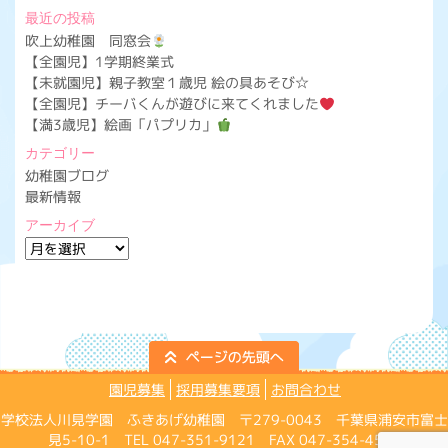
最近の投稿
吹上幼稚園 同窓会
【全園児】1学期終業式
【未就園児】親子教室１歳児 絵の具あそび☆
【全園児】チーバくんが遊びに来てくれました
【満3歳児】絵画「パプリカ」
カテゴリー
幼稚園ブログ
最新情報
アーカイブ
ア
ー
カ
イ
ブ
園児募集
採用募集要項
お問合わせ
学校法人川見学園 ふきあげ幼稚園 〒279-0043 千葉県浦安市富士
見5-10-1 TEL 047-351-9121 FAX 047-354-4574