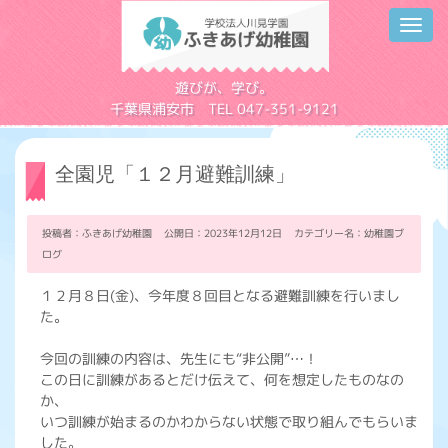
Toggl
navig
学校法人川見学園
遊びが、学び。
千葉県浦安市 TEL 047-351-9121
全園児「１２月避難訓練」
投稿者：ふきあげ幼稚園 公開日：2023年12月12日 カテゴリー名：
幼稚園ブ
ログ
１２月８日(金)、今年度８回目となる避難訓練を行いまし
た。
今回の訓練の内容は、先生にも“非公開”…！
この日に訓練があるとだけ伝えて、何を想定したものなの
か、
いつ訓練が始まるのかわからない状態で取り組んでもらいま
した。