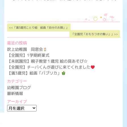
<<「満3歳児ことり組 絵画「自分のお顔」」
「全園児「おもちつきの集い」」>>
最近の投稿
吹上幼稚園 同窓会
【全園児】1学期終業式
【未就園児】親子教室１歳児 絵の具あそび☆
【全園児】チーバくんが遊びに来てくれました
【満3歳児】絵画「パプリカ」
カテゴリー
幼稚園ブログ
最新情報
アーカイブ
ア
ー
カ
イ