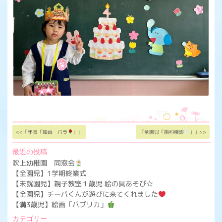
<<「年長「絵画 バラ
」」
「全園児「歯科検診
」」>>
最近の投稿
吹上幼稚園 同窓会
【全園児】1学期終業式
【未就園児】親子教室１歳児 絵の具あそび☆
【全園児】チーバくんが遊びに来てくれました
【満3歳児】絵画「パプリカ」
カテゴリー