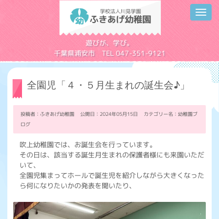
Toggl
navig
学校法人川見学園
遊びが、学び。
千葉県浦安市 TEL 047-351-9121
全園児「４・５月生まれの誕生会♪」
投稿者：ふきあげ幼稚園 公開日：2024年05月15日 カテゴリー名：
幼稚園ブ
ログ
吹上幼稚園では、お誕生会を行っています。
その日は、該当する誕生月生まれの保護者様にも来園いただ
いて、
全園児集まってホールで誕生児を紹介しながら大きくなった
ら何になりたいかの発表を聞いたり、