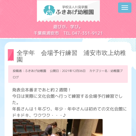
Toggl
navig
学校法人川見学園
遊びが、学び。
千葉県浦安市 TEL 047-351-9121
全学年 会場予行練習 浦安市吹上幼稚
園
投稿者：ふきあげ幼稚園 公開日：2021年12月06日 カテゴリー名：
幼稚園ブ
ログ
発表会本番まであと約２週間！
今日は実際に文化会館へ行って練習する会場予行練習でし
た。
年長さんは１年ぶり、年少・年中さんは初めての文化会館に
ドキドキ、ワクワク・・・♪