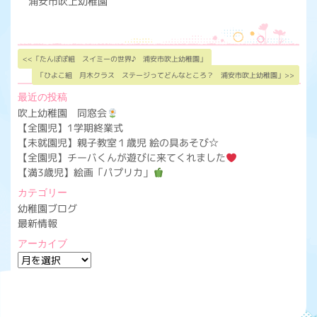
浦安市吹上幼稚園
<<「たんぽぽ組 スイミーの世界♪ 浦安市吹上幼稚園」
「ひよこ組 月木クラス ステージってどんなところ？ 浦安市吹上幼稚園」>>
最近の投稿
吹上幼稚園 同窓会
【全園児】1学期終業式
【未就園児】親子教室１歳児 絵の具あそび☆
【全園児】チーバくんが遊びに来てくれました
【満3歳児】絵画「パプリカ」
カテゴリー
幼稚園ブログ
最新情報
アーカイブ
ア
ー
カ
イ