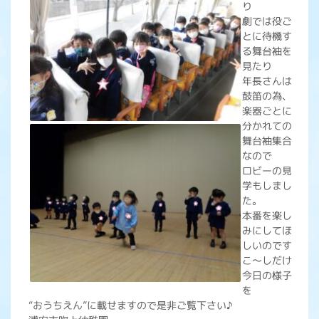
り
劇では役ご
とに待機す
る舞台袖を
見たり
年長さんは
鼓笛の為、
楽器ごとに
分かれての
舞台袖集合
なので
ロビーの見
学もしまし
た。
本番を楽し
みにしてほ
しいのです
こ～しだけ
今日の様子
を
“おうちえん”に載せますので是非ご覧下さい♪