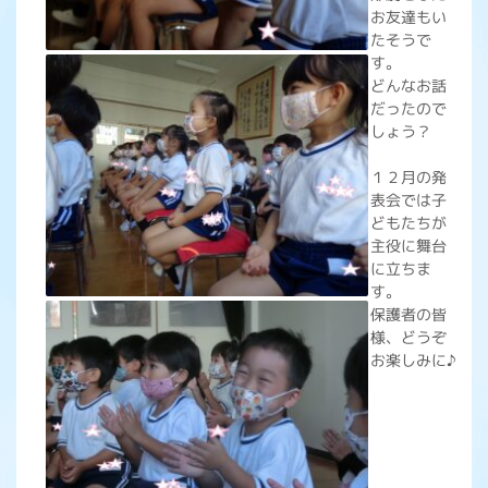
お友達もい
たそうで
す。
どんなお話
だったので
しょう？
１２月の発
表会では子
どもたちが
主役に舞台
に立ちま
す。
保護者の皆
様、どうぞ
お楽しみに♪