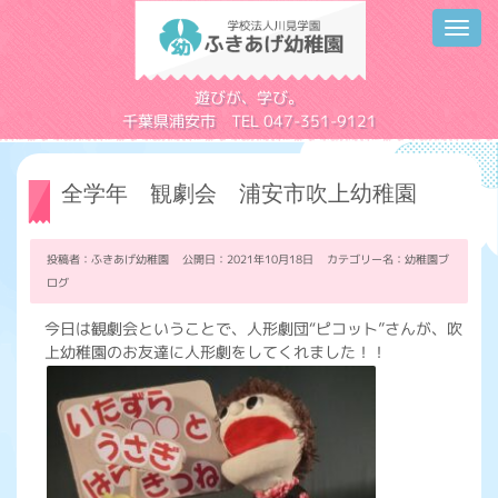
Toggl
navig
学校法人川見学園
遊びが、学び。
千葉県浦安市 TEL 047-351-9121
全学年 観劇会 浦安市吹上幼稚園
投稿者：ふきあげ幼稚園 公開日：2021年10月18日 カテゴリー名：
幼稚園ブ
ログ
今日は観劇会ということで、人形劇団“ピコット”さんが、吹
上幼稚園のお友達に人形劇をしてくれました！！