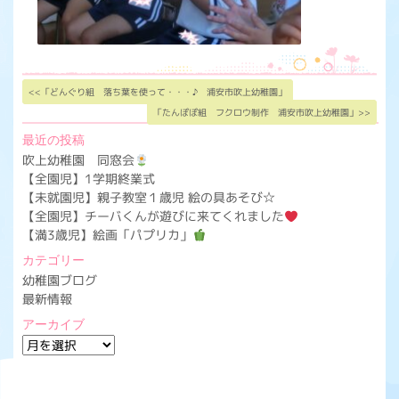
<<「どんぐり組 落ち葉を使って・・・♪ 浦安市吹上幼稚園」
「たんぽぽ組 フクロウ制作 浦安市吹上幼稚園」>>
最近の投稿
吹上幼稚園 同窓会
【全園児】1学期終業式
【未就園児】親子教室１歳児 絵の具あそび☆
【全園児】チーバくんが遊びに来てくれました
【満3歳児】絵画「パプリカ」
カテゴリー
幼稚園ブログ
最新情報
アーカイブ
ア
ー
カ